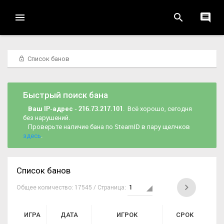
Список банов
Быстрый поиск бана
Ваш IP-адрес - 216.73.217.101
. Всё хорошо, сегодня
без нарушений.
Проверьте наличие бана по SteamID в пару щелчков
здесь
.
Список банов
Общее количество: 17545 / Страница:
ИГРА
ДАТА
ИГРОК
СРОК